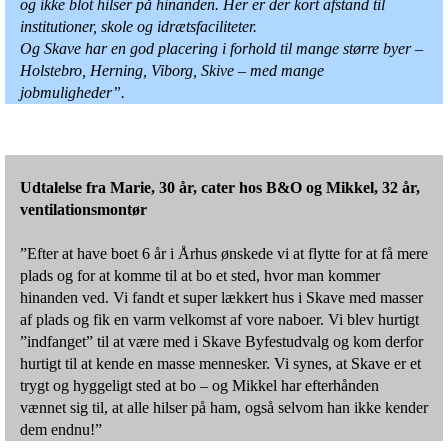
og ikke blot hilser på hinanden. Her er der kort afstand til
institutioner, skole og idrætsfaciliteter.
Og Skave har en god placering i forhold til mange større byer –
Holstebro, Herning, Viborg, Skive – med mange
jobmuligheder”.
Udtalelse fra Marie, 30 år, cater hos B&O og Mikkel, 32 år,
ventilationsmontør
”Efter at have boet 6 år i Århus ønskede vi at flytte for at få mere
plads og for at komme til at bo et sted, hvor man kommer
hinanden ved. Vi fandt et super lækkert hus i Skave med masser
af plads og fik en varm velkomst af vore naboer. Vi blev hurtigt
”indfanget” til at være med i Skave Byfestudvalg og kom derfor
hurtigt til at kende en masse mennesker. Vi synes, at Skave er et
trygt og hyggeligt sted at bo – og Mikkel har efterhånden
vænnet sig til, at alle hilser på ham, også selvom han ikke kender
dem endnu!”