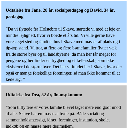
Udtalelse fra Jane, 28 år, socialpædagog og David, 34 år,
pædagog
”Da vi flyttede fra Holstebro til Skave, startede vi med at leje en
mindre lejlighed, hvor vi boede et års tid. Vi ville gerne have
vores eget sted og fandt et hus i Skave med masser af plads og i
tip-top stand. Vi tror, at flere og flere børnefamilier flytter væk
fra de større byer og til landsbyerne, da man her får meget for
pengene og her finder en tryghed og et fællesskab, som ikke
eksisterer i de større byer. Det har vi fundet her i Skave, hvor der
også er mange forskellige foreninger, så man ikke kommer til at
kede sig. ”
Udtalelse fra Dea, 32 år, finansøkonom:
”Som tilflyttere er vores familie blevet taget mere end godt imod
af alle. Skave har en masse at byde på. Både socialt og
sammenholds­mæssigt, idræt, foreninger, institution, skole,
indkøb og en masse mere derimellem.