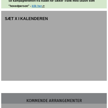
Se kampagnefilmen fra Rådet for Sikker Trafik med Skave som
"hovedperson" -
klik her
->
SÆT X I KALENDEREN
KOMMENDE ARRANGEMENTER